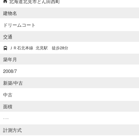
北海道北見市とん田西町
建物名
ドリームコート
交通
ＪＲ石北本線
北見駅
徒歩28分
築年月
2008/7
新築/中古
中古
面積
---
計測方式