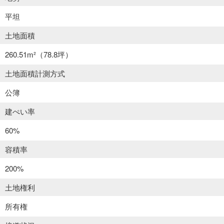
平坦
土地面積
260.51m²
（78.8坪）
土地面積計測方式
公簿
建ぺい率
60%
容積率
200%
土地権利
所有権